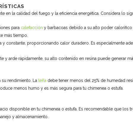
RÍSTICAS
te en la calidad del fuego y la eficiencia energética. Considera lo sig
ciones para
calefacción
y barbacoas debido a su alto poder calorífic
nte más tiempo.
ta y constante, proporcionando calor duradero. Es especialmente ad
te y arde rápidamente, su alto contenido en resina puede generar m
n su rendimiento. La
leña
debe tener menos del 25% de humedad residua
roduce menos humo y es más segura para tu chimenea o estufa.
pacio disponible en tu chimenea o estufa. Es recomendable que los
 manejo y almacenamiento.