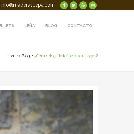
info@maderascepa.com
ELLETS
LEÑA
BLOG
CONTACTO
Home
>
Blog
>
¿Cómo elegir la leña para tu hogar?