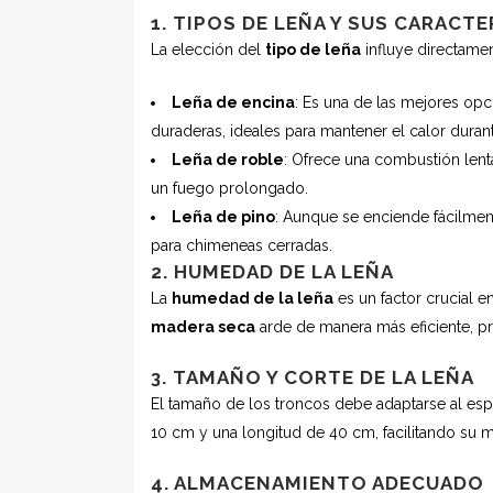
1. TIPOS DE LEÑA Y SUS CARACTE
La elección del
tipo de leña
influye directamen
Leña de encina
: Es una de las mejores op
duraderas, ideales para mantener el calor dura
Leña de roble
: Ofrece una combustión len
un fuego prolongado.
Leña de pino
: Aunque se enciende fácilmen
para chimeneas cerradas.
2. HUMEDAD DE LA LEÑA
La
humedad de la leña
es un factor crucial e
madera seca
arde de manera más eficiente, p
3. TAMAÑO Y CORTE DE LA LEÑA
El tamaño de los troncos debe adaptarse al es
10 cm y una longitud de 40 cm, facilitando su
4. ALMACENAMIENTO ADECUADO