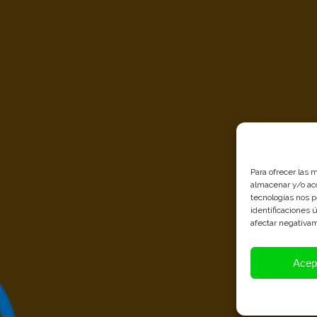
Para ofrecer las 
almacenar y/o acc
tecnologías nos 
identificaciones 
afectar negativam
Acep