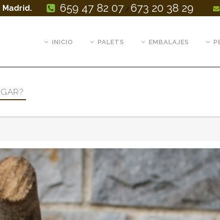
659 47 82 07
673 20 38 29
 Madrid.
/
INICIO
PALETS
EMBALAJES
P
OGAR?