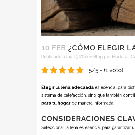
10 FEB
¿CÓMO ELEGIR LA
Publicado a las 13:07h
en
Blog
por
Maderas C
5/5 - (1 voto)
Elegir la leña adecuada
es esencial para disf
sistema de calefacción, sino que también contri
para tu hogar
de manera informada.
CONSIDERACIONES CLAV
Seleccionar la leña es esencial para garantizar 