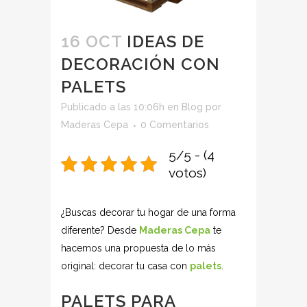
16 OCT
IDEAS DE
DECORACIÓN CON
PALETS
Publicado a las 10:06h
en
Blog
por
Maderas Cepa
0 Comentarios
5/5 - (4
votos)
¿Buscas decorar tu hogar de una forma
diferente? Desde
Maderas Cepa
te
hacemos una propuesta de lo más
original: decorar tu casa con
palets
.
PALETS PARA