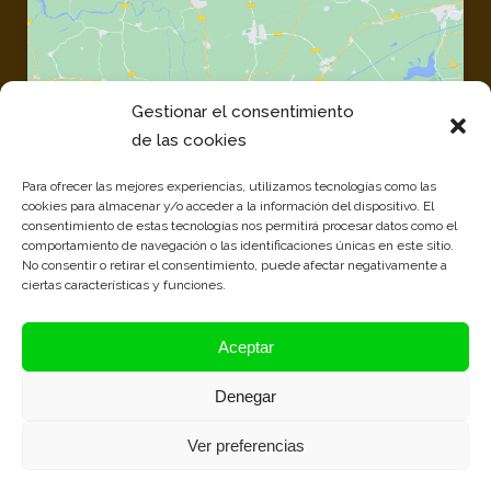
Gestionar el consentimiento
Haz clic para aceptar cookies de marketing
de las cookies
y permitir este contenido
Para ofrecer las mejores experiencias, utilizamos tecnologías como las
cookies para almacenar y/o acceder a la información del dispositivo. El
consentimiento de estas tecnologías nos permitirá procesar datos como el
comportamiento de navegación o las identificaciones únicas en este sitio.
No consentir o retirar el consentimiento, puede afectar negativamente a
ciertas características y funciones.
Aceptar
Venta de Palets
|
Comprar Palets
|
Embalajes de Madera
|
Palets Madrid
|
Venta de
Denegar
Palets Madrid
Ver preferencias
Política de privacidad
|
Aviso Legal
|
Política de Cookies