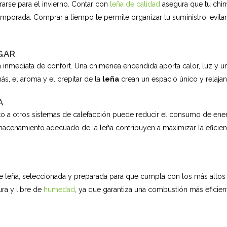
arse para el invierno. Contar con
leña de calidad
asegura que tu chim
emporada. Comprar a tiempo te permite organizar tu suministro, evitar
GAR
n inmediata de confort. Una chimenea encendida aporta calor, luz y
s, el aroma y el crepitar de la
leña
crean un espacio único y relajant
A
otros sistemas de calefacción puede reducir el consumo de energía
lmacenamiento adecuado de la leña contribuyen a maximizar la eficien
de leña, seleccionada y preparada para que cumpla con los más altos 
ura y libre de
humedad
, ya que garantiza una combustión más eficie