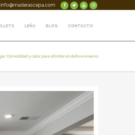
info@maderascepa.com
ELLETS
LEÑA
BLOG
CONTACTO
ar: Comodidad y calor para afrontar el otoño e invierno