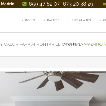
659 47 82 07
673 20 38 29
 Madrid.
/
INICIO
PALETS
EMBALAJES
P
Y CALOR PARA AFRONTAR EL OTOÑO E INVIERNO
Home
>
Blog
>
Leña para tu hog