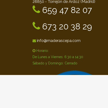
28850 - Torrejón de Ardoz (Madrid)
659 47 82 07
673 20 38 29
info@maderascepa.com
Horario:
De Lunes a Viernes: 6:30 a 14:30
Sábado y Domingo: Cerrado