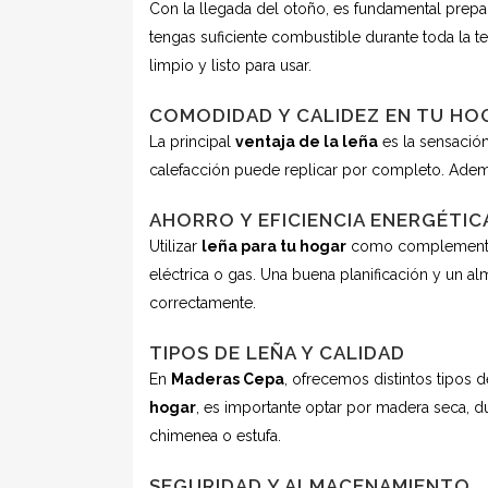
Con la llegada del otoño, es fundamental prepar
tengas suficiente combustible durante toda la t
limpio y listo para usar.
COMODIDAD Y CALIDEZ EN TU HO
La principal
ventaja de la leña
es la sensació
calefacción puede replicar por completo. Ademá
AHORRO Y EFICIENCIA ENERGÉTIC
Utilizar
leña para tu hogar
como complemento a 
eléctrica o gas. Una buena planificación y un a
correctamente.
TIPOS DE LEÑA Y CALIDAD
En
Maderas Cepa
, ofrecemos distintos tipos 
hogar
, es importante optar por madera seca, d
chimenea o estufa.
SEGURIDAD Y ALMACENAMIENTO