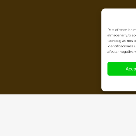
Para ofrecer las 
almacenar y/o acc
tecnologías nos 
identificaciones 
afectar negativam
Acep