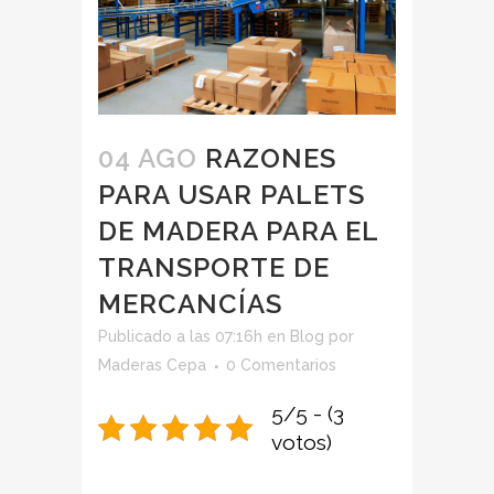
04 AGO
RAZONES
PARA USAR PALETS
DE MADERA PARA EL
TRANSPORTE DE
MERCANCÍAS
Publicado a las 07:16h
en
Blog
por
Maderas Cepa
0 Comentarios
5/5 - (3
votos)