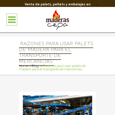
Venta de palets, pellets y embalajes en
/
Madrid.
RAZONES PARA USAR PALETS
DE MADERA PARA EL
TRANSPORTE DE
MERCANCÍAS
Home
>
Blog
>
Razones para usar palets de
madera para el transporte de mercancías